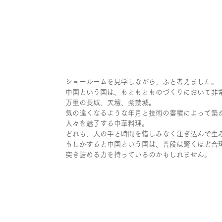
ショールームを見学しながら、ふと考えました。
中国という国は、もともとものづくりにおいて非
万里の長城、天壇、紫禁城。
気の遠くなるような年月と技術の蓄積によって築
人々を魅了する中華料理。
どれも、人の手と時間を惜しみなく注ぎ込んで生
もしかすると中国という国は、普段は驚くほど合
突き詰める力を持っているのかもしれません。