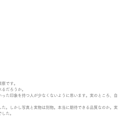
視察です。
べるだろうか。
いった印象を持つ人が少なくないように思います。実のところ、自
した。しかし写真と実物は別物。本当に期待できる品質なのか。実
でした。