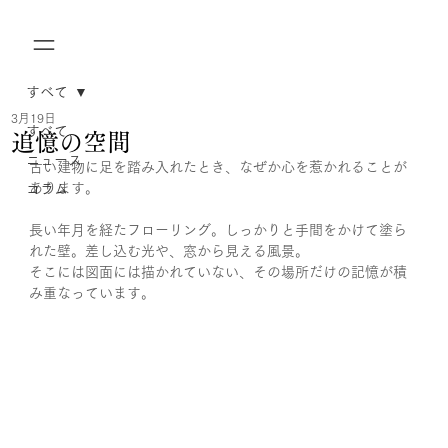
すべて
3月19日
すべて
追憶の空間
ニュース
古い建物に足を踏み入れたとき、なぜか心を惹かれることが
あります。
コラム
長い年月を経たフローリング。しっかりと手間をかけて塗ら
れた壁。差し込む光や、窓から見える風景。
そこには図面には描かれていない、その場所だけの記憶が積
み重なっています。